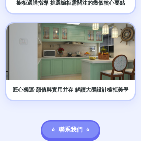
櫥柜選購指導 挑選櫥柜需關注的幾個核心要點
匠心獨運·顏值與實用并存 解讀大墨設計櫥柜美學
聯系我們