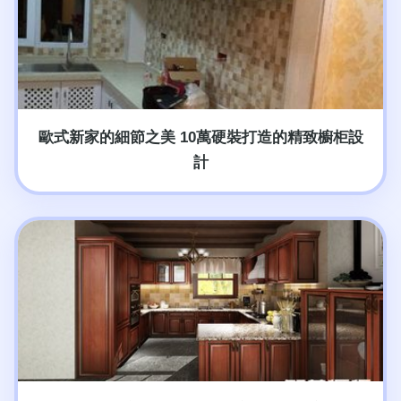
歐式新家的細節之美 10萬硬裝打造的精致櫥柜設
計