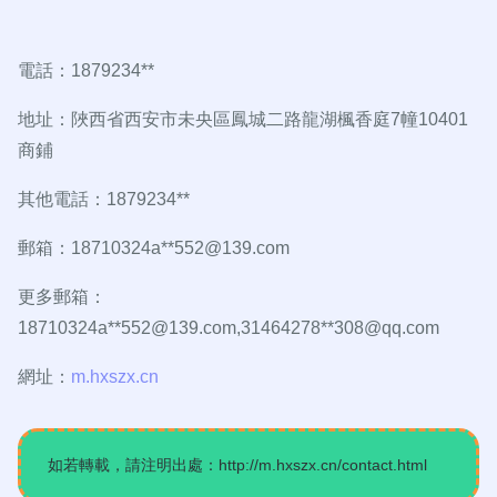
電話：1879234**
地址：陜西省西安市未央區鳳城二路龍湖楓香庭7幢10401
商鋪
其他電話：1879234**
郵箱：18710324a**
552@139.com
更多郵箱：
18710324a**
552@139.com
,31464278**
308@qq.com
網址：
m.hxszx.cn
如若轉載，請注明出處：http://m.hxszx.cn/contact.html