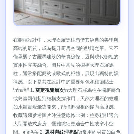
在櫥柜設計中，大理石羅馬柱憑借其經典的美學與
高端的氣質，成為提升廚房空間的點睛之筆。它不
僅承襲了古羅馬建筑的華貴線條，還與現代櫥柜的
實用性完美融合。圖片中常見的櫥柜大理石羅馬
柱，通常搭配簡約或歐式的柜體，展現出獨特的韻
律感。以下是其在設計中的重要角色和細節貼士：
\n\n### 1.
奠定視覺層次
\n大理石羅馬柱在櫥柜轉角
或島臺兩側起到結構支撐作用，天然大理石的紋理
如水墨畫般暈染開來，能強調櫥柜的縱向高度感。
收藏這類參考圖片時注意線條比例：柱身粗壯適合
大型開放式廚房，優雅纖細更適合中性或窄小空
間。\n\n### 2.
選材與紋理亮點
\n常用的材質如白色