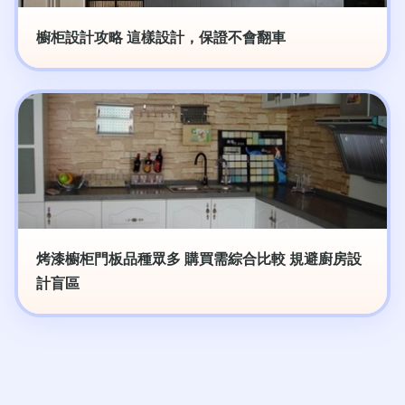
櫥柜設計攻略 這樣設計，保證不會翻車
烤漆櫥柜門板品種眾多 購買需綜合比較 規避廚房設
計盲區