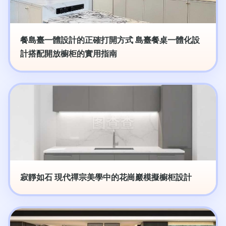
餐島臺一體設計的正確打開方式 島臺餐桌一體化設
計搭配開放櫥柜的實用指南
寂靜如石 現代禪宗美學中的花崗巖模擬櫥柜設計