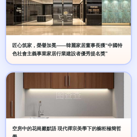
匠心筑家，榮譽加冕——韓麗家居董事長獲“中國特
色社會主義事業家居行業建設者優秀提名獎”
空房中的花崗巖默語 現代禪宗美學下的櫥柜極簡哲
學