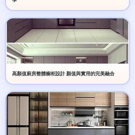
高顏值廚房整體櫥柜設計 顏值與實用的完美融合