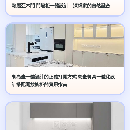
歐麗亞木門 門墻柜一體設計，演繹家的自然融合
餐島臺一體設計的正確打開方式 島臺餐桌一體化設
計搭配開放櫥柜的實用指南