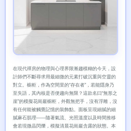
在現代禪房的物理與心理界限漸趨模糊的今天，設
計師們不斷尋求用最細微的元素打破沉重與空靈的
對立。櫥柜，作為空間里的“存在者”，若能隱身乃
至失語，其內核是否便趨向無限？這款名曰“無形之
崖”的模擬花崗巖櫥柜，外觀無把手，沒有浮雕，沒
有任何能被觸覺記憶的裝飾點。面板呈現細膩的細
膩麻石肌理——隨著氣流、光照溫度以及時間推移
會若現微晶閃爍，模擬清晨花崗巖含露的狀態。本