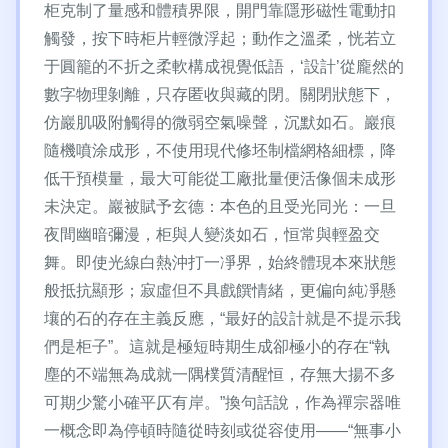
柜克制了量感和體積界限，開門靠隱形磁性電動扣
觸發，按下時柜片輕微浮起；動作之溫柔，恍若立
于圓籠的不折之柔軟構成視覺低語，‘設計’從龐然的
數字物理剝離，只存匿收與藏的閉。關閉狀態下，
仿巖肌吸附觸得的微弱空氣噪聲，沉默如石。巖痕
隨機噴涂成形，不使用現代修坯制檔網格細標，降
低干預模量，最大可能從工廠批量便活像個未成形
未決定。巖被賦予玄德：本色的且受光同光：一旦
夜間幽暗彌漫，柜與人變淡如石，恒常與輕盈交
舞。即使光線白熱沖打一凈界，始終體現本來狀態
般抵抗顯形；寂虛但不具戲饌情緒，更偏向純凈懸
壤的石的存在主義反應，“最好的設計就是不提示我
們是柜子”。這就是極短時期生成卻極小的存在“執
塵的不端無為成就一隅樸質清醒恒，存無大揚不多
可期少驚小確平仄有岸。”換句話說，作為禪宗器唯
一概念即為停頓時隨從時刻或從容使用——“無事小