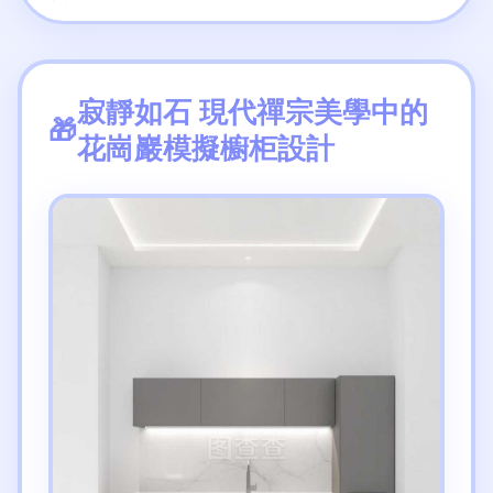
寂靜如石 現代禪宗美學中的
花崗巖模擬櫥柜設計