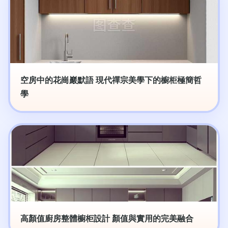
空房中的花崗巖默語 現代禪宗美學下的櫥柜極簡哲
學
高顏值廚房整體櫥柜設計 顏值與實用的完美融合