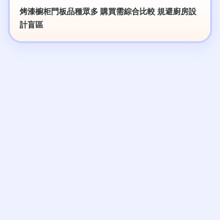
烤漆櫥柜門板品種眾多 購買需綜合比較 規避廚房設
計盲區