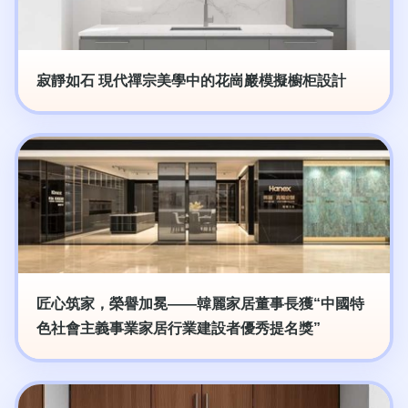
寂靜如石 現代禪宗美學中的花崗巖模擬櫥柜設計
匠心筑家，榮譽加冕——韓麗家居董事長獲“中國特
色社會主義事業家居行業建設者優秀提名獎”